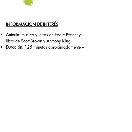
INFORMACIÓN DE INTERÉS
Autoría
: música y letras de Eddie Perfect y
libro de Scott Brown y Anthony King
Duración
: 125 minutos aproximadamente +
DESCANSO
Apertura de puertas
: Media hora antes de la
función.
La función comenzará a las 19:00
Edades
: No recomendada para menores de
10 años.
Organizador
: Asociación Cultural Telón
Aparte. (Asociación sin ánimo de lucro).
REPARTO
Beetlejuice: Fernando Saavedra
Lydia Deetz: Carlota Hernández