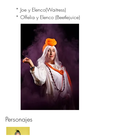
* Joe y
Elenco
(Waitress)
* Offelia y Elenco (Beetlejuice)
Personajes